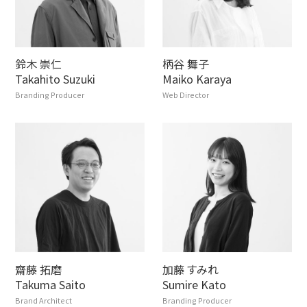
鈴木 崇仁
柄谷 舞子
Takahito Suzuki
Maiko Karaya
Branding Producer
Web Director
齋藤 拓磨
加藤 すみれ
Takuma Saito
Sumire Kato
Brand Architect
Branding Producer