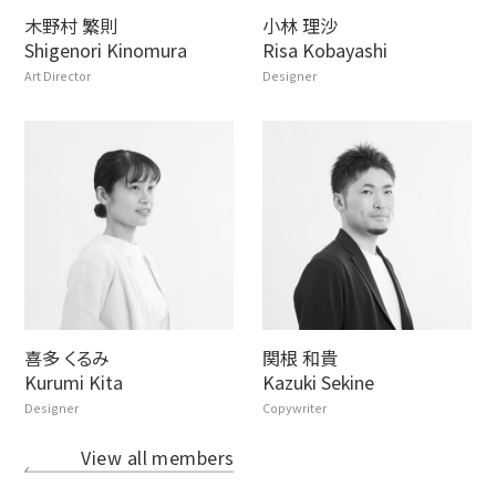
木野村 繁則
小林 理沙
Shigenori Kinomura
Risa Kobayashi
Art Director
Designer
喜多 くるみ
関根 和貴
Kurumi Kita
Kazuki Sekine
Designer
Copywriter