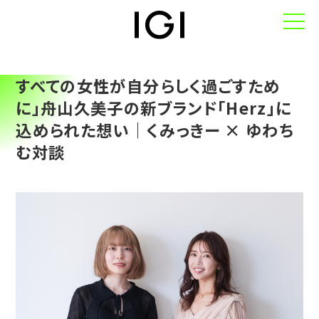
すべての女性が自分らしく過ごすため
TOP
に」舟山久美子の新ブランド「Herz」に
私たちについて
込められた想い｜くみっきー × ゆわち
む対談
-IGIのパーパス
-IGIのロゴデザイン
-会社概要
-メンバー
サービス
-サービス一覧