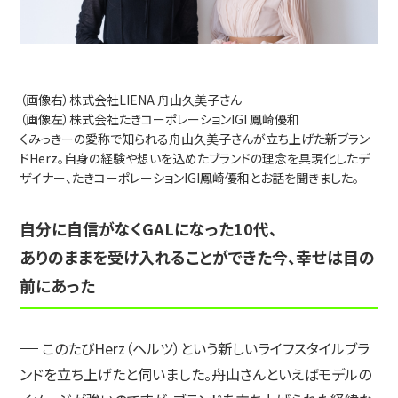
-パーパス
-CI/VI
ブランディングデザイン事例
（画像右）株式会社LIENA 舟山久美子さん
（画像左）株式会社たきコーポレーションIGI 鳳崎優和
くみっきーの愛称で知られる舟山久美子さんが立ち上げた新ブラン
PR・記事
ドHerz。自身の経験や想いを込めたブランドの理念を具現化したデ
ザイナー、たきコーポレーションIGI鳳崎優和とお話を聞きました。
ニュース
自分に自信がなくGALになった10代、
ありのままを受け入れることができた今、幸せは目の
ダウンロード
前にあった
お問い合わせ
このたびHerz（ヘルツ）という新しいライフスタイルブラ
ンドを立ち上げたと伺いました。舟山さんといえばモデルの