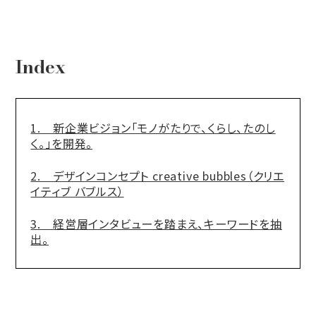
-パーパス
-CI/VI
Index
ブランディングデザイン事例
PR・記事
1. 新企業ビジョン「モノがたりで、くらし、たのし
く。」を開発。
ニュース
2. デザインコンセプト creative bubbles（クリエ
イティブ バブルス）
ダウンロード
3. 経営層インタビューを踏まえ、キーワードを抽
出。
お問い合わせ